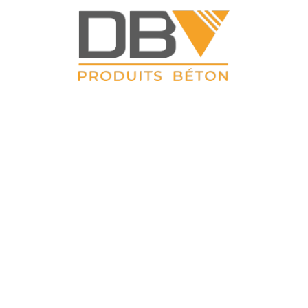
DBV CLOTURES
ZAC du Petit Sailly 41, rue de Lille 62 113 Sailly Labourse Tél :
03 21 02 42 77