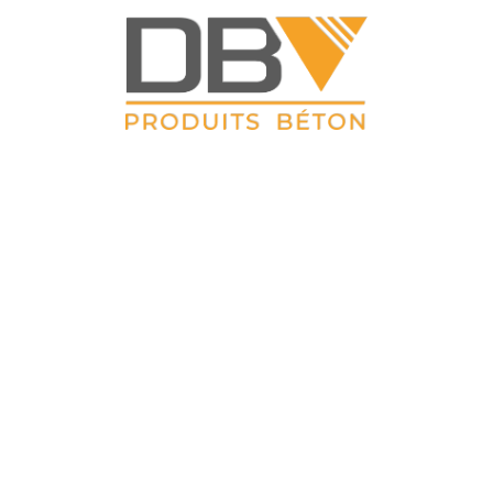
DBV CLOTURES
ZAC du Petit Sailly 41, rue de Lille 62 113 Sailly Labourse Tél :
03 21 02 42 77