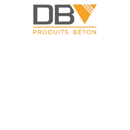
DBV CLOTURES
 Petit Sailly 41, rue de Lille 62 113 Sailly Labourse Tél : 03 21 0