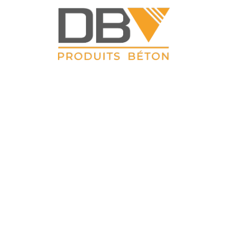
DBV CLOTURES
ZAC du Petit Sailly 41, rue de Lille 62 113 Sailly Labourse Tél :
03 21 02 42 77