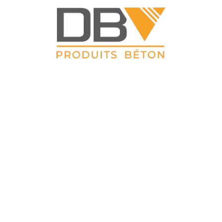
DBV CLOTURES
ZAC du Petit Sailly 41, rue de Lille 62 113 Sailly Labourse Tél :
03 21 02 42 77