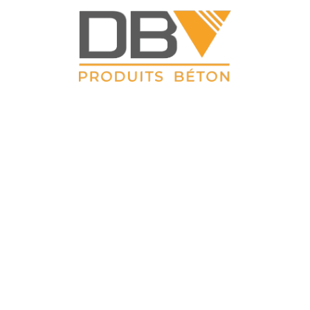
DBV CLOTURES
ZAC du Petit Sailly 41, rue de Lille 62 113 Sailly Labourse Tél :
03 21 02 42 77