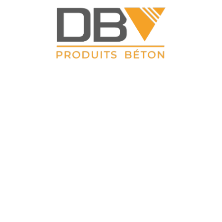
DBV CLOTURES
ZAC du Petit Sailly 41, rue de Lille 62 113 Sailly Labourse Tél :
03 21 02 42 77