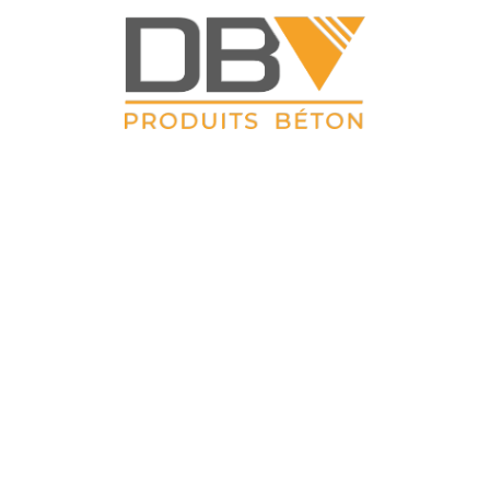
DBV CLOTURES
 Petit Sailly 41, rue de Lille 62 113 Sailly Labourse Tél : 03 21 0