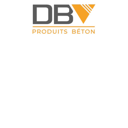
DBV CLOTURES
ZAC du Petit Sailly 41, rue de Lille 62 113 Sailly Labourse Tél :
03 21 02 42 77