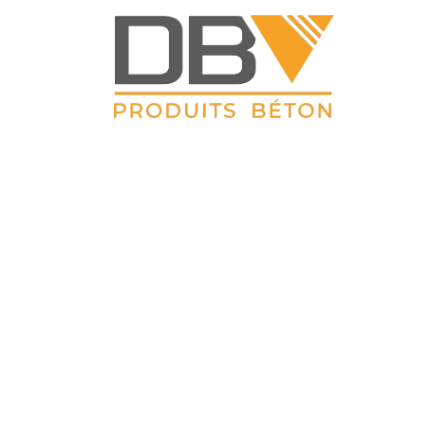
DBV CLOTURES
 Petit Sailly 41, rue de Lille 62 113 Sailly Labourse Tél : 03 21 0