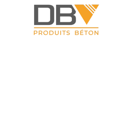
DBV CLOTURES
ZAC du Petit Sailly 41, rue de Lille 62 113 Sailly Labourse Tél :
03 21 02 42 77