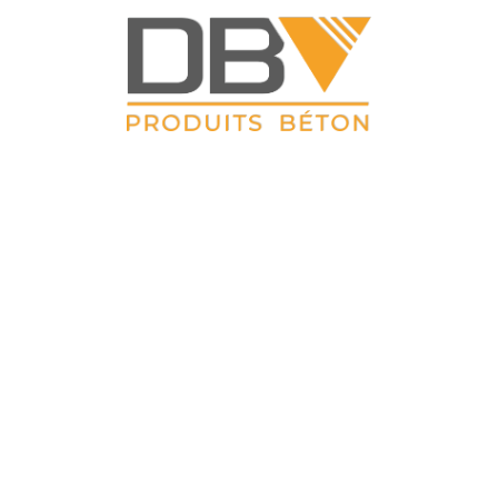
DBV CLOTURES
 Petit Sailly 41, rue de Lille 62 113 Sailly Labourse Tél : 03 21 0