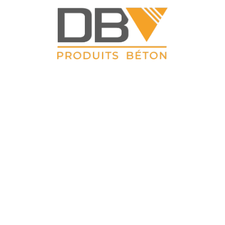
DBV CLOTURES
ZAC du Petit Sailly 41, rue de Lille 62 113 Sailly Labourse Tél :
03 21 02 42 77