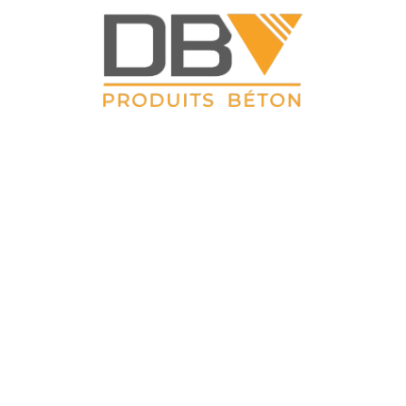
DBV CLOTURES
ZAC du Petit Sailly 41, rue de Lille 62 113 Sailly Labourse Tél :
03 21 02 42 77