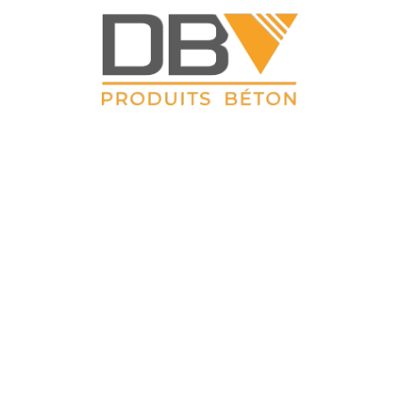
DBV CLOTURES
ZAC du Petit Sailly 41, rue de Lille 62 113 Sailly Labourse Tél :
03 21 02 42 77