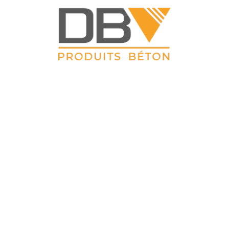
DBV CLOTURES
ZAC du Petit Sailly 41, rue de Lille 62 113 Sailly Labourse Tél :
03 21 02 42 77