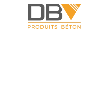
DBV CLOTURES
 Petit Sailly 41, rue de Lille 62 113 Sailly Labourse Tél : 03 21 0