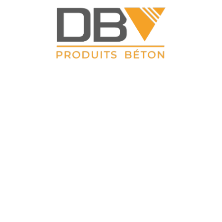
DBV CLOTURES
ZAC du Petit Sailly 41, rue de Lille 62 113 Sailly Labourse Tél :
03 21 02 42 77