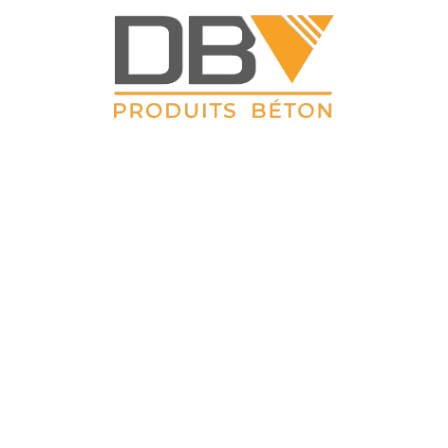
DBV CLOTURES
ZAC du Petit Sailly 41, rue de Lille 62 113 Sailly Labourse Tél :
03 21 02 42 77